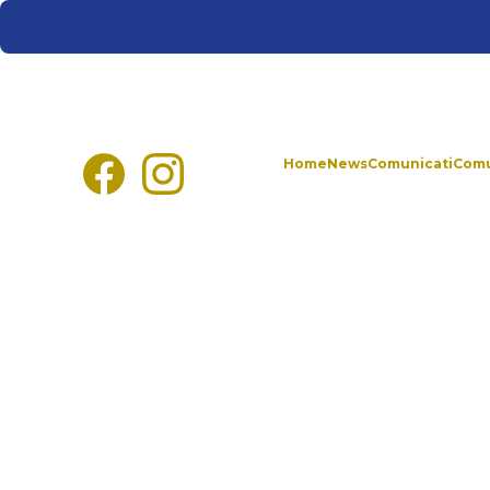
Home
News
Comunicati
Comu
Albo d'Oro
Anno 2014/15