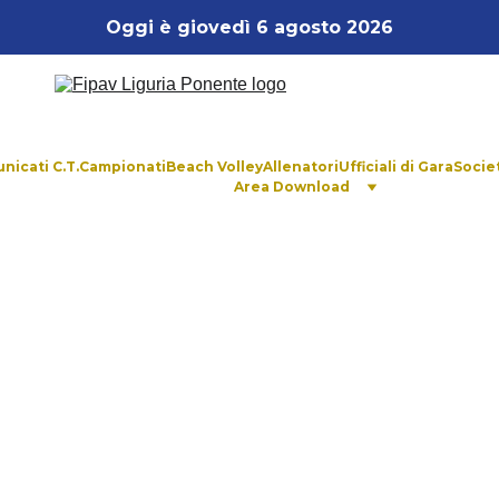
Oggi è giovedì 6 agosto 2026
nicati C.T.
Campionati
Beach Volley
Allenatori
Ufficiali di Gara
Socie
Area Download