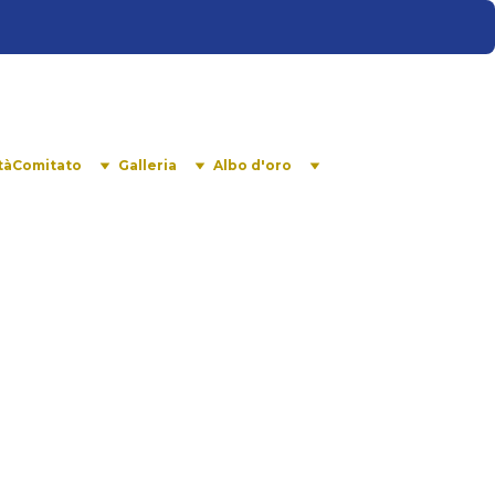
tà
Comitato
Galleria
Albo d'oro