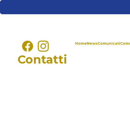
Home
News
Comunicati
Comu
Contatti
VICE PRESID
CO