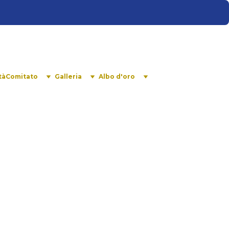
tà
Comitato
Galleria
Albo d'oro
nte.it
riaponente.it
nte.it