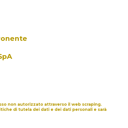
iaponente.it
 Ponente
 SpA
sso non autorizzato attraverso il web scraping. 
che di tutela dei dati e dei dati personali e sarà 