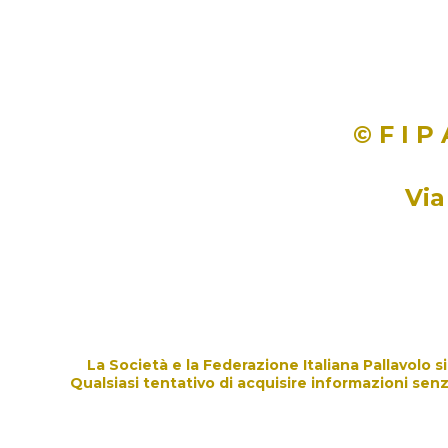
ADDETTO AL 
© F I P
Via
Scarica il file
La Società e la Federazione Italiana Pallavolo 
Qualsiasi tentativo di acquisire informazioni senz