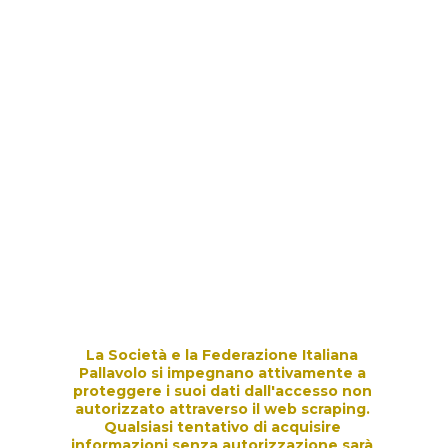
Clicca qui per 
avere le info dalla 
FIPAV regionale
La Società e la Federazione Italiana 
Pallavolo si impegnano attivamente a 
proteggere i suoi dati dall'accesso non 
autorizzato attraverso il web scraping. 
Qualsiasi tentativo di acquisire 
informazioni senza autorizzazione sarà 