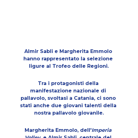
giugno, a Catania, i 
due portacolori 
della Liguria 
Ponente
Almir Sabli
 e 
Margherita Emmolo
hanno rappresentato la selezione 
ligure al 
Trofeo delle Regioni
.
Tra i protagonisti della 
manifestazione nazionale di 
pallavolo, svoltasi a Catania, ci sono 
stati anche due giovani talenti della 
nostra pallavolo giovanile.
Margherita Emmolo, dell'
Imperia 
Volley
, e Almir Sabli, centrale del 